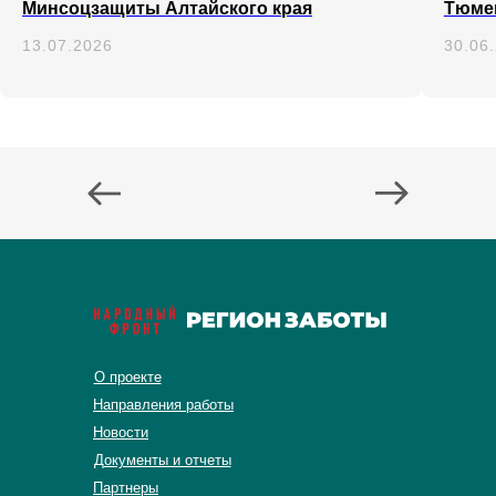
Минсоцзащиты Алтайского края
Тюме
13.07.2026
30.06
О проекте
Направления работы
Новости
Документы и отчеты
Партнеры