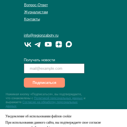
Вопрос-Ответ
Журналистам
Контакты
info@regionzaboty.ru
Получать новости
Подписаться
Нажимая кнопку «Подписаться», вы подтверждаете,
что ознакомлены с
Политикой персональных данных
и
выражаете
Согласие на обработку персональных
данных
.
Уведомление об использовании файлов cookie
© 2022-2026 АБНО «Регион заботы»
При использовании данного сайта, вы подтверждаете свое согласие
Политика в отношении обработки персональных