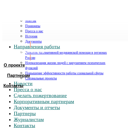
О проекте
Миссия
Принципы
Пресса о нас
История
Документы
Направления работы
Хочу помочь
Развитие паллиативной медицинской помощи в регионах
России
Нормализация жизни людей с нарушением психических
О проекте
функций
Повышение эффективности работы социальной сферы
Партнерам
Специальные проекты
Новости
Контакты
Пресса о нас
Сделать пожертвование
Корпоративным партнерам
Документы и отчеты
Партнеры
Журналистам
Контакты