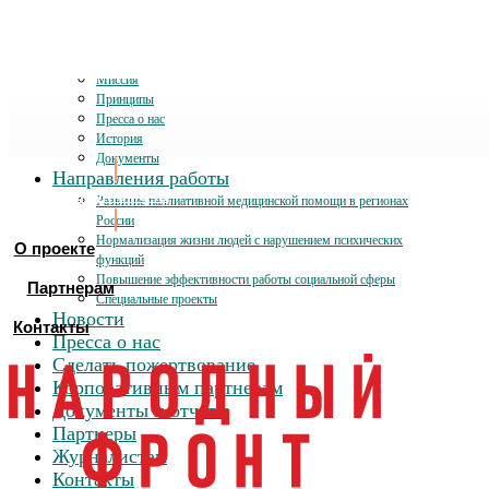
О проекте
Миссия
Принципы
Пресса о нас
История
Документы
Направления работы
Хочу помочь
Развитие паллиативной медицинской помощи в регионах
России
Нормализация жизни людей с нарушением психических
О проекте
функций
Повышение эффективности работы социальной сферы
Партнерам
Специальные проекты
Новости
Контакты
Пресса о нас
Сделать пожертвование
Корпоративным партнерам
Документы и отчеты
Партнеры
Журналистам
Контакты