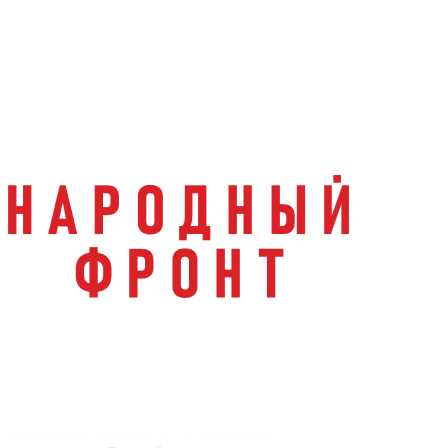
info@regionzaboty.ru
Вопрос-Ответ
О проекте
Партнеры
Журналистам
Направления работы
Новости
Контакты
Документы и отчеты
Нажимая кнопку «Подписаться», вы подтверждаете,