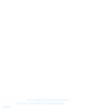
info@regionzaboty.ru
Вопрос-Ответ
О проекте
Партнеры
Журналистам
Направления работы
Новости
Контакты
Документы и отчеты
Нажимая кнопку «Подписаться», вы подтверждаете,
что ознакомлены с
Политикой персональных данных
и
выражаете
Согласие на обработку персональных
данных
.
© 2022-2026 АБНО «Регион заботы»