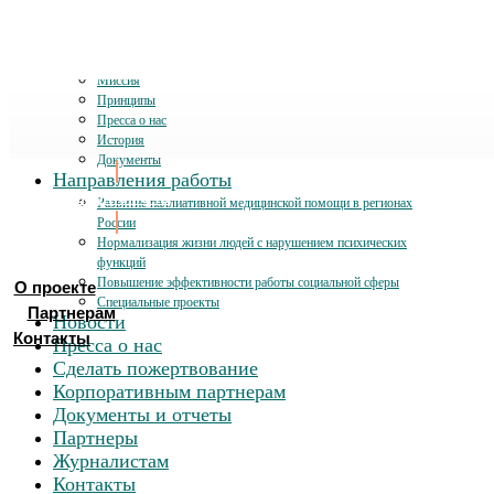
О проекте
Миссия
Принципы
Пресса о нас
История
Документы
Направления работы
Хочу помочь
Развитие паллиативной медицинской помощи в регионах
России
Нормализация жизни людей с нарушением психических
функций
Повышение эффективности работы социальной сферы
О проекте
Специальные проекты
Партнерам
Новости
Контакты
Пресса о нас
Сделать пожертвование
Корпоративным партнерам
Документы и отчеты
Партнеры
Журналистам
Контакты