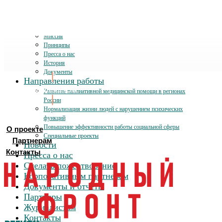
О проекте
Миссия
Принципы
Пресса о нас
История
Документы
Направления работы
Хочу помочь
Развитие паллиативной медицинской помощи в регионах
России
Нормализация жизни людей с нарушением психических
функций
Повышение эффективности работы социальной сферы
О проекте
Специальные проекты
Партнерам
Новости
Контакты
Пресса о нас
Сделать пожертвование
Корпоративным партнерам
Документы и отчеты
Партнеры
Журналистам
Контакты