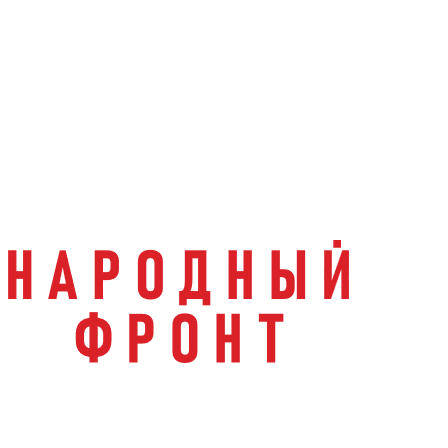
info@regionzaboty.ru
Вопрос-Ответ
О проекте
Партнеры
Журналистам
Направления работы