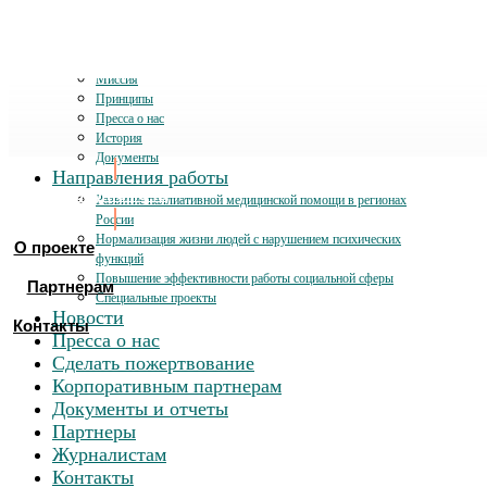
О проекте
Миссия
Принципы
Пресса о нас
История
Документы
Направления работы
Хочу помочь
Развитие паллиативной медицинской помощи в регионах
России
Нормализация жизни людей с нарушением психических
О проекте
функций
Повышение эффективности работы социальной сферы
Партнерам
Специальные проекты
Новости
Контакты
Пресса о нас
Сделать пожертвование
Корпоративным партнерам
Документы и отчеты
Партнеры
Журналистам
Контакты