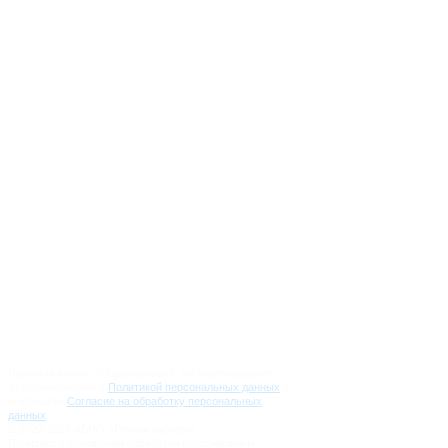
info@regionzaboty.ru
Вопрос-Ответ
О проекте
Партнеры
Журналистам
Направления работы
Новости
Контакты
Документы и отчеты
Нажимая кнопку «Подписаться», вы подтверждаете,
что ознакомлены с
Политикой персональных данных
и
выражаете
Согласие на обработку персональных
данных
.
© 2022-2026 АБНО «Регион заботы»
Политика в отношении обработки персональных