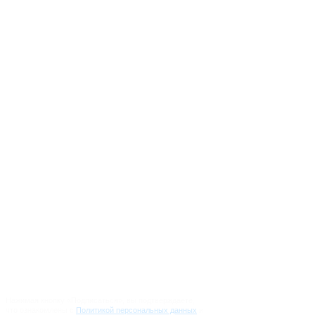
info@regionzaboty.ru
Вопрос-Ответ
О проекте
Партнеры
Журналистам
Направления работы
Новости
Контакты
Документы и отчеты
Нажимая кнопку «Подписаться», вы подтверждаете,
что ознакомлены с
Политикой персональных данных
и