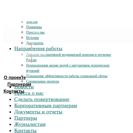
О проекте
Миссия
Принципы
Пресса о нас
История
Документы
Направления работы
Хочу помочь
Развитие паллиативной медицинской помощи в регионах
России
Нормализация жизни людей с нарушением психических
функций
Повышение эффективности работы социальной сферы
О проекте
Специальные проекты
Партнерам
Новости
Контакты
Пресса о нас
Сделать пожертвование
Корпоративным партнерам
Документы и отчеты
Партнеры
Журналистам
Контакты