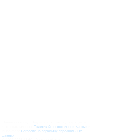
info@regionzaboty.ru
Вопрос-Ответ
О проекте
Партнеры
Журналистам
Направления работы
Новости
Контакты
Документы и отчеты
Нажимая кнопку «Подписаться», вы подтверждаете,
что ознакомлены с
Политикой персональных данных
и
выражаете
Согласие на обработку персональных
данных
.
© 2022-2026 АБНО «Регион заботы»