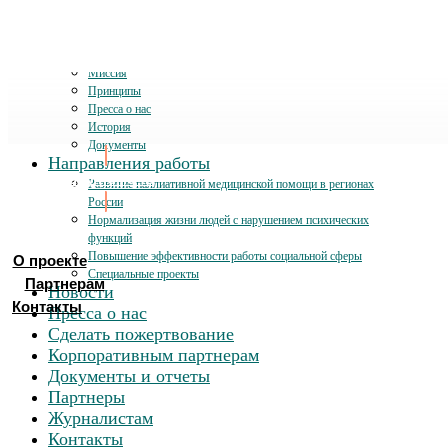
О проекте
Миссия
Принципы
Пресса о нас
История
Документы
Направления работы
Хочу помочь
Развитие паллиативной медицинской помощи в регионах
России
Нормализация жизни людей с нарушением психических
функций
Повышение эффективности работы социальной сферы
О проекте
Специальные проекты
Партнерам
Новости
Контакты
Пресса о нас
Сделать пожертвование
Корпоративным партнерам
Документы и отчеты
Партнеры
Журналистам
Контакты