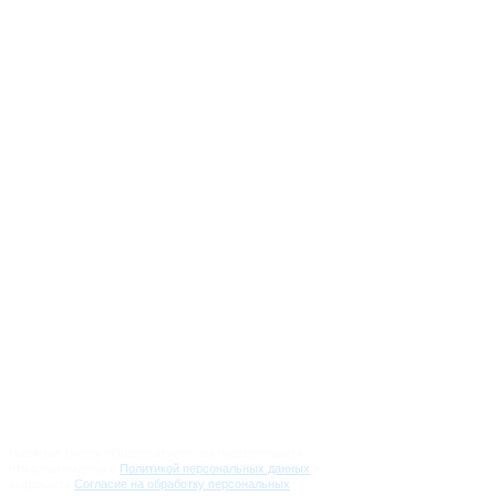
info@regionzaboty.ru
Вопрос-Ответ
О проекте
Партнеры
Журналистам
Направления работы
Новости
Контакты
Документы и отчеты
Нажимая кнопку «Подписаться», вы подтверждаете,
что ознакомлены с
Политикой персональных данных
и
выражаете
Согласие на обработку персональных