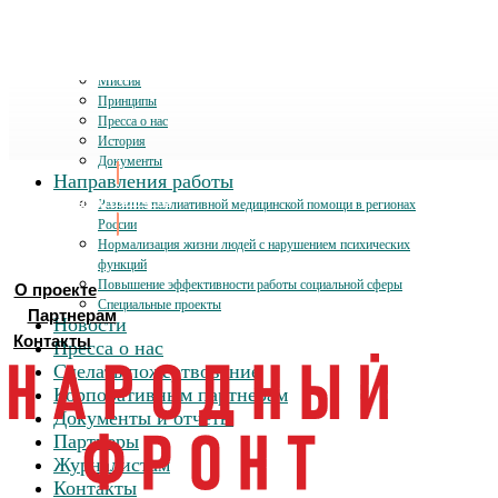
О проекте
Миссия
Принципы
Пресса о нас
История
Документы
Направления работы
Хочу помочь
Развитие паллиативной медицинской помощи в регионах
России
Нормализация жизни людей с нарушением психических
функций
Повышение эффективности работы социальной сферы
О проекте
Специальные проекты
Партнерам
Новости
Контакты
Пресса о нас
Сделать пожертвование
Корпоративным партнерам
Документы и отчеты
Партнеры
Журналистам
Контакты