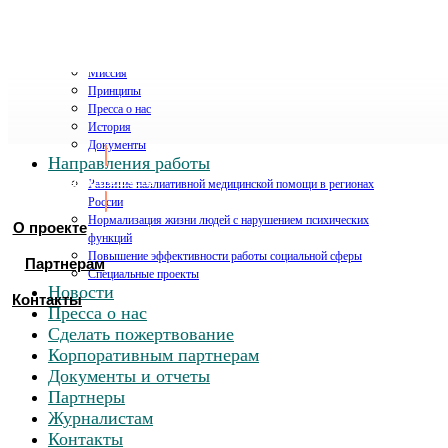
О проекте
Миссия
Принципы
Пресса о нас
История
Документы
Направления работы
Хочу помочь
Развитие паллиативной медицинской помощи в регионах
России
Нормализация жизни людей с нарушением психических
О проекте
функций
Повышение эффективности работы социальной сферы
Партнерам
Специальные проекты
Новости
Контакты
Пресса о нас
Сделать пожертвование
Корпоративным партнерам
Документы и отчеты
Партнеры
Журналистам
Контакты