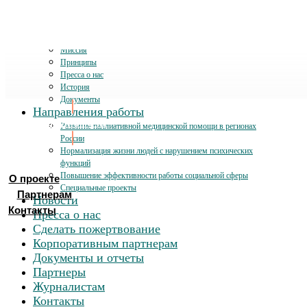
О проекте
Миссия
Принципы
Пресса о нас
История
Документы
Направления работы
Хочу помочь
Развитие паллиативной медицинской помощи в регионах
России
Нормализация жизни людей с нарушением психических
функций
Повышение эффективности работы социальной сферы
О проекте
Специальные проекты
Партнерам
Новости
Контакты
Пресса о нас
Сделать пожертвование
Корпоративным партнерам
Документы и отчеты
Партнеры
Журналистам
Контакты