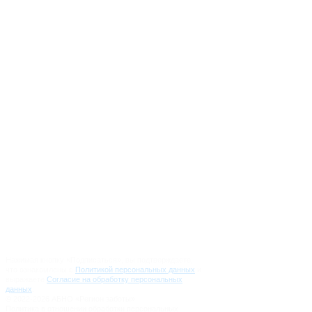
info@regionzaboty.ru
Вопрос-Ответ
О проекте
Партнеры
Журналистам
Направления работы
Новости
Контакты
Документы и отчеты
Нажимая кнопку «Подписаться», вы подтверждаете,
что ознакомлены с
Политикой персональных данных
и
выражаете
Согласие на обработку персональных
данных
.
© 2022-2026 АБНО «Регион заботы»
Политика в отношении обработки персональных