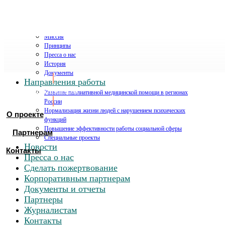
О проекте
Миссия
Принципы
Пресса о нас
История
Документы
Направления работы
Хочу помочь
Развитие паллиативной медицинской помощи в регионах
России
Нормализация жизни людей с нарушением психических
О проекте
функций
Повышение эффективности работы социальной сферы
Партнерам
Специальные проекты
Новости
Контакты
Пресса о нас
Сделать пожертвование
Корпоративным партнерам
Документы и отчеты
Партнеры
Журналистам
Контакты