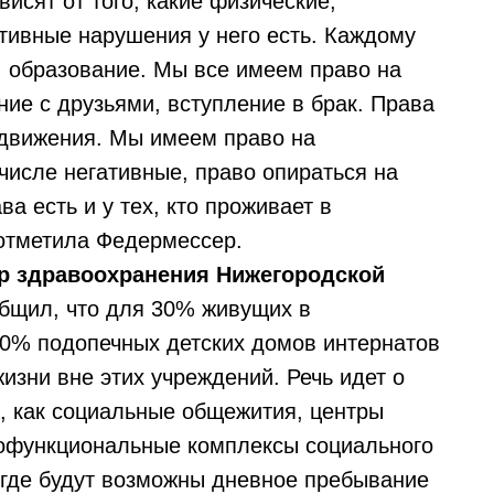
исят от того, какие физические,
тивные нарушения у него есть. Каждому
, образование. Мы все имеем право на
ние с друзьями, вступление в брак. Права
едвижения. Мы имеем право на
 числе негативные, право опираться на
ва есть и у тех, кто проживает в
 отметила Федермессер.
тр здравоохранения Нижегородской
бщил, что для 30% живущих в
50% подопечных детских домов интернатов
изни вне этих учреждений. Речь идет о
, как социальные общежития, центры
офункциональные комплексы социального
 где будут возможны дневное пребывание