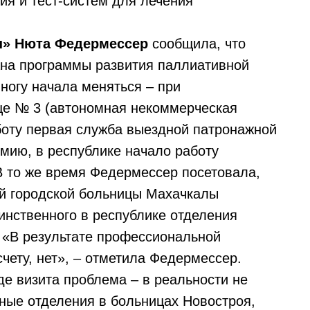
ия и тест-систем для лечения
ы» Нюта Федермессер
сообщила, что
ана программы развития паллиативной
ногу начала меняться – при
це № 3 (автономная некоммерческая
боту первая служба выездной патронажной
емию, в республике начало работу
В то же время Федермессер посетовала,
ой городской больницы Махачкалы
инственного в республике отделения
 «В результате профессиональной
чету, нет», – отметила Федермессер.
е визита проблема – в реальности не
ные отделения в больницах Новостроя,