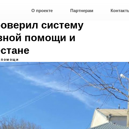
О проекте
Партнерам
Контакт
роверил систему
вной помощи и
естане
 помощи