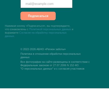
Подписаться
Нажимая кнопку «Подписаться», вы подтверждаете,
что ознакомлены с
Политикой персональных данных
и
выражаете
Согласие на обработку персональных
данных
.
© 2022-2026 АБНО «Регион заботы»
Политика в отношении обработки персональных
данных
Все фотографии на сайте размещены в соответствии с
Федеральным законом
от 27.07.2006 N 152-ФЗ
"О персональных данных" и с согласия участников