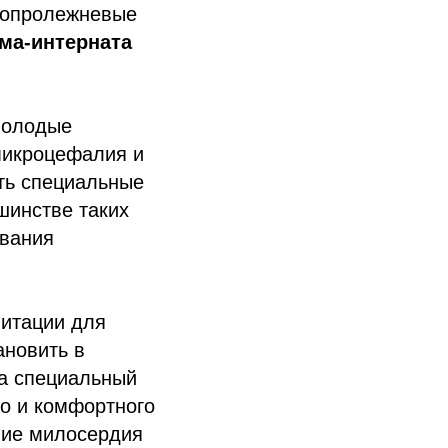
вопролежневые
ома-интерната
 молодые
микроцефалия и
ать специальные
шинстве таких
ования
литации для
ановить в
та специальный
го и комфортного
ние милосердия