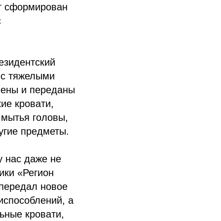
ет сформирован
с
резидентский
 с тяжелыми
лены и переданы
ие кровати,
 мытья головы,
угие предметы.
у нас даже не
ики «Регион
 передал новое
испособлений, а
ьные кровати,