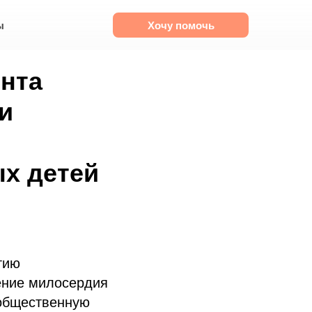
ы
Хочу помочь
онта
и
х детей
тию
ение милосердия
 общественную