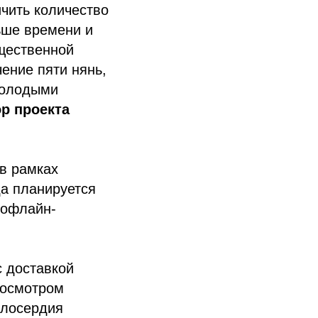
ичить количество
льше времени и
бщественной
ение пяти нянь,
молодыми
р проекта
в рамках
да планируется
 офлайн-
с доставкой
 осмотром
илосердия