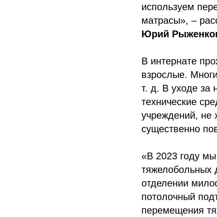
используем пер
матрасы», – ра
Юрий Рыженко
В интернате про
взрослые. Многи
т. д. В уходе з
технические сре
учреждений, не 
существенно по
«В 2023 году м
тяжелобольных д
отделении мило
потолочный подъ
перемещения тяж