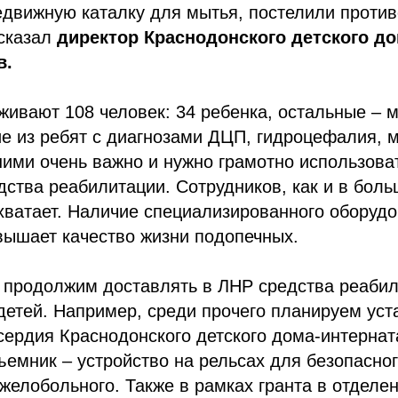
едвижную каталку для мытья, постелили проти
ссказал
директор Краснодонского детского д
в.
живают 108 человек: 34 ребенка, остальные –
е из ребят с диагнозами ДЦП, гидроцефалия, 
а ними очень важно и нужно грамотно использов
дства реабилитации. Сотрудников, как и в боль
хватает. Наличие специализированного оборуд
вышает качество жизни подопечных.
ы продолжим доставлять в ЛНР средства реаби
етей. Например, среди прочего планируем уст
сердия Краснодонского детского дома-интерна
емник – устройство на рельсах для безопасно
елобольного. Также в рамках гранта в отделе